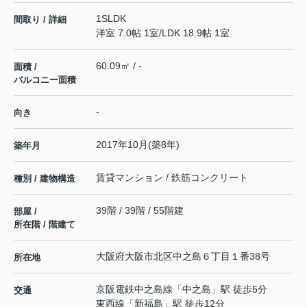
1SLDK
間取り / 詳細
洋室 7.0帖 1室
/
LDK 18.9帖 1室
60.09㎡ / -
面積 /
バルコニー面積
-
向き
2017年10月(築8年)
築年月
賃貸マンション / 鉄筋コンクリート
種別 / 建物構造
39階 / 39階 / 55階建
部屋 /
所在階 / 階建て
大阪府
大阪市北区
中之島
６丁目１番38号
所在地
京阪電鉄中之島線
「
中之島
」駅 徒歩5分
交通
東西線
「
新福島
」駅 徒歩12分