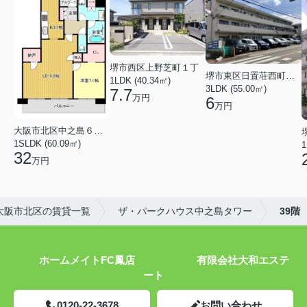
堺市西区上野芝町１丁
堺市東区日置荘西町７丁
1LDK (40.34㎡)
3LDK (55.00㎡)
7.7
万円
6
万円
大阪市北区中之島６丁目
1SLDK (60.09㎡)
1
32
万円
大阪市北区の賃貸一覧
ザ・パークハウス中之島タワー
39階
ホームメイトFC鳳店 有限会社大和エステ
ート
0120-22-3678
お問い合わせ