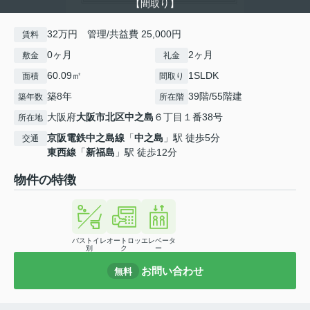
【間取り】
32万円 管理/共益費 25,000円
賃料
0ヶ月
2ヶ月
敷金
礼金
60.09㎡
1SLDK
面積
間取り
築8年
39階/55階建
築年数
所在階
大阪府
大阪市北区
中之島
６丁目１番38号
所在地
京阪電鉄中之島線
「
中之島
」駅 徒歩5分
交通
東西線
「
新福島
」駅 徒歩12分
物件の特徴
バストイレ
オートロッ
エレベータ
別
ク
ー
お問い合わせ
無料