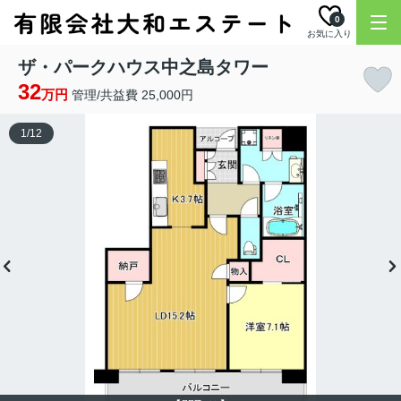
0
お気に入り
ザ・パークハウス中之島タワー
32
万円
管理/共益費 25,000円
1
/
12