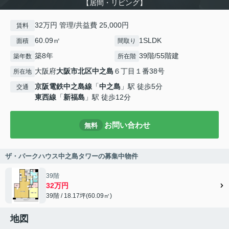
【居間・リビング】
32万円 管理/共益費 25,000円
賃料
60.09㎡
1SLDK
面積
間取り
築8年
39階/55階建
築年数
所在階
大阪府
大阪市北区
中之島
６丁目１番38号
所在地
京阪電鉄中之島線
「
中之島
」駅 徒歩5分
交通
東西線
「
新福島
」駅 徒歩12分
お問い合わせ
無料
ザ・パークハウス中之島タワーの募集中物件
39階
32万円
39階 / 18.17坪(60.09㎡)
地図