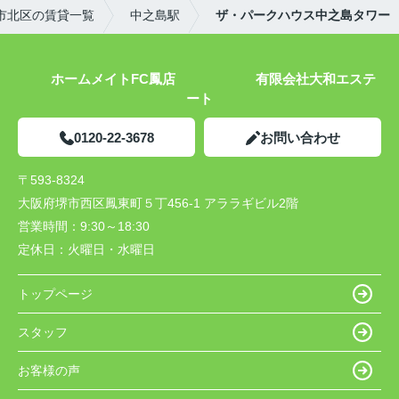
市北区の賃貸一覧
中之島駅
ザ・パークハウス中之島タワー
ホームメイトFC鳳店 有限会社大和エステ
ート
0120-22-3678
お問い合わせ
〒593-8324
大阪府堺市西区鳳東町５丁456-1 アララギビル2階
営業時間：
9:30～18:30
定休日：
火曜日・水曜日
トップページ
スタッフ
お客様の声